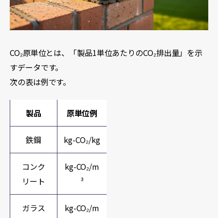
CO₂原単位とは、「製品1単位あたりのCO₂排出量」を示
すデータです。
次の表は例です。
製品
原単位例
鉄鋼
kg-CO₂/kg
コンク
kg-CO₂/m
リート
³
ガラス
kg-CO₂/m