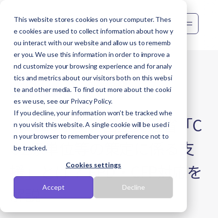
This website stores cookies on your computer. Thes
e cookies are used to collect information about how y
ou interact with our website and allow us to rememb
er you. We use this information in order to improve a
nd customize your browsing experience and for analy
tics and metrics about our visitors both on this websi
2026.05.19
GHG算定
te and other media. To find out more about the cooki
es we use, see our Privacy Policy.
If you decline, your information won’t be tracked whe
【2026年度】国土交通省「C
n you visit this website. A single cookie will be used i
n your browser to remember your preference not to
O2原単位等の策定に係る支
be tracked.
援」とは？ EPD・CFP対応を
Cookies settings
Accept
Decline
解説