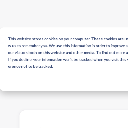
This website stores cookies on your computer. These cookies are use
料金プ
w us to remember you. We use this information in order to improve 
our visitors both on this website and other media. To find out more 
If you decline, your information won’t be tracked when you visit this
erence not to be tracked.
「脱炭素化」
「