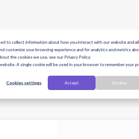
d to collect information about how you interact with our website and al
ラン
プラットフォーム
ソリューション
and customize your browsing experience and for analytics and metrics ab
about the cookies we use, see our Privacy Policy.
 website. A single cookie will be used in your browser to remember your p
ブログ
Cookies settings
Accept
Decline
の重要性や効果的な戦略、スコープ 1、2、3の排出量の
ネットゼロ」を目指す企業向けに様々な情報を掲載してい