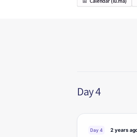
📅
Calendar (lu.ma)
Day 4
2 years ag
Day 4