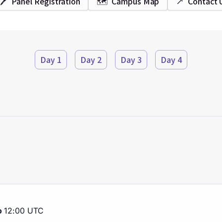
🖊️
Panel Registration
🗺️
Campus Map
↗️
Contact 
Day 1
Day 2
Day 3
Day 4
o
12:00 UTC