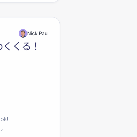
Nick Paul
締めくくる！
ook!
た。