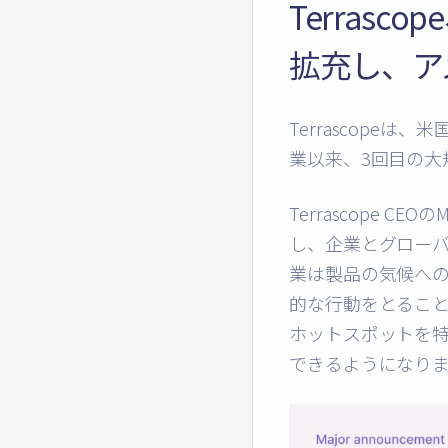
Terras
拡充し、ア
Terrascope
業以来、3回目の大
Terrascope
CEOの
M
し、企業とグロー
業は製品の気候へ
的な行動をとるこ
ホットスポットを
できるようになり