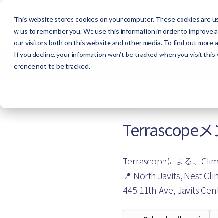
This website stores cookies on your computer. These cookies are use
料金プ
w us to remember you. We use this information in order to improve 
our visitors both on this website and other media. To find out more 
If you decline, your information won’t be tracked when you visit this
erence not to be tracked.
イベントは終了しまし
Terrasc
Terrascopeによる、Cl
📍 North Javits, Nest Cl
445 11th Ave, Javits Cen