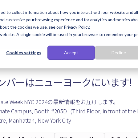
d to collect information about how you interact with our website and al
ラン
プラットフォーム
ソリューション
Terrascope Live Blog
and customize your browsing experience and for analytics and metrics ab
about the cookies we use, see our Privacy Policy.
2024年9月22日 - 26日
 website. A single cookie will be used in your browser to remember your p
Cookies settings
Accept
Decline
た
opeメンバーはニューヨークにいます
!
imate Week NYC 2024の最新情報をお届けします。
imate Campus, Booth #205D (Third Floor, in front of the
tre, Manhattan, New York City