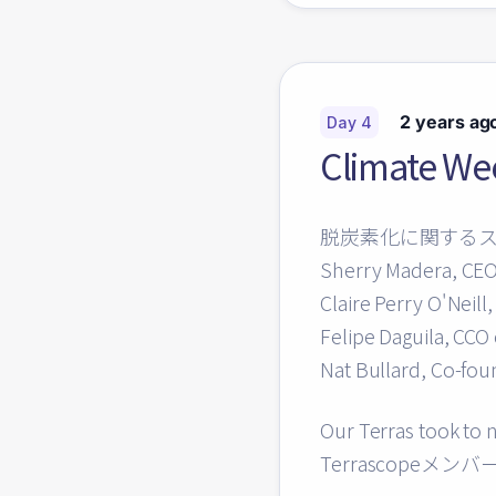
2 years ag
Day 4
Climat
脱炭素化に関する
Sherry Madera, CEO
Claire Perry O'Neill
Felipe Daguila, CCO
Nat Bullard, Co-fo
Our Terras took to 
Terrascope