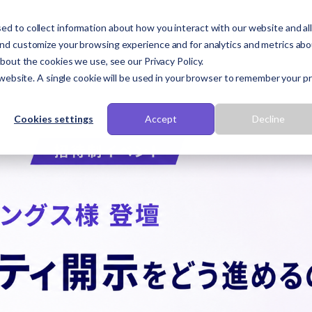
d to collect information about how you interact with our website and al
料金プラン
プラットフォーム
ソリューション
and customize your browsing experience and for analytics and metrics ab
about the cookies we use, see our Privacy Policy.
 website. A single cookie will be used in your browser to remember your p
Cookies settings
Accept
Decline