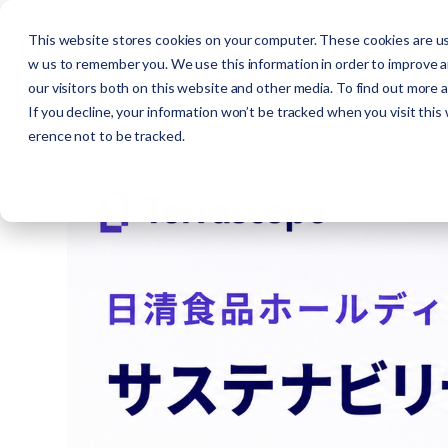
This website stores cookies on your computer. These cookies are use
w us to remember you. We use this information in order to improve 
our visitors both on this website and other media. To find out more 
Back to Events & Webinars
If you decline, your information won’t be tracked when you visit this
erence not to be tracked.