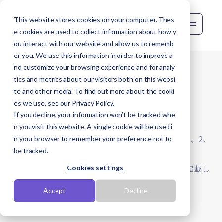
This website stores cookies on your computer. Thes
e cookies are used to collect information about how y
ou interact with our website and allow us to rememb
er you. We use this information in order to improve a
nd customize your browsing experience and for analy
tics and metrics about our visitors both on this websi
te and other media. To find out more about the cooki
es we use, see our Privacy Policy.
ブログ
If you decline, your information won’t be tracked whe
n you visit this website. A single cookie will be used i
「脱炭素化」の重要性や効果的な戦略、スコープ 1、2、
n your browser to remember your preference not to
be tracked.
3の排出量の測定や削減など
「ネットゼロ」を目指す企業向けに様々な情報を掲載し
Cookies settings
ています
Accept
Decline